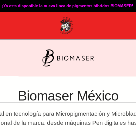
¡Ya esta disponible la nueva linea de pigmentos híbridos BIOMASER!
Biomaser México
al en tecnología para Micropigmentación y Microbla
esional de la marca: desde máquinas Pen digitales h