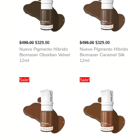
Original
Current
Original
Current
$
499.00
$
329.00
$
499.00
$
329.00
price
price
price
price
Nuevo Pigmento Híbrido
Nuevo Pigmento Híbrido
was:
is:
was:
is:
Biomaser Obsidian Velvet
Biomaser Caramel Silk
$499.00.
$329.00.
$499.00.
$329.00.
12ml
12ml
Sale!
Sale!