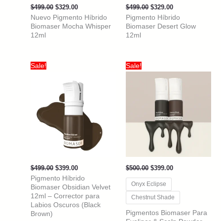
Original
Current
Original
Current
$
499.00
$
329.00
$
499.00
$
329.00
price
price
price
price
Nuevo Pigmento Híbrido
Pigmento Híbrido
was:
is:
was:
is:
Biomaser Mocha Whisper
Biomaser Desert Glow
$499.00.
$329.00.
$499.00.
$329.00.
12ml
12ml
Sale!
Sale!
Original
Current
Original
Current
$
499.00
$
399.00
$
500.00
$
399.00
price
price
price
price
Pigmento Híbrido
was:
is:
was:
is:
Onyx Eclipse
Biomaser Obsidian Velvet
$499.00.
$399.00.
$500.00.
$399.00.
12ml – Corrector para
Chestnut Shade
Labios Oscuros (Black
Pigmentos Biomaser Para
Brown)