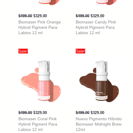
Original
Current
Original
Current
$
499.00
$
329.00
$
499.00
$
329.00
price
price
price
price
Biomaser Pink Orange
Biomaser Candy Pink
was:
is:
was:
is:
Hybrid Pigment Para
Hybrid Pigment Para
$499.00.
$329.00.
$499.00.
$329.00.
Labios 12 ml
Labios 12 ml
Sale!
Sale!
Original
Current
Original
Current
$
499.00
$
329.00
$
499.00
$
329.00
price
price
price
price
Biomaser Coral Pink
Nuevo Pigmento Híbrido
was:
is:
was:
is:
Hybrid Pigment Para
Biomaser Midnight Brew
$499.00.
$329.00.
$499.00.
$329.00.
Labios 12 ml
12ml