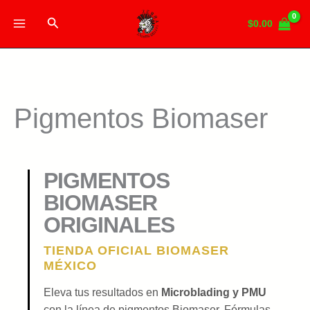
Ir
Buscar
al
$
0.00
contenido
Pigmentos Biomaser
PIGMENTOS
BIOMASER
ORIGINALES
TIENDA OFICIAL BIOMASER
MÉXICO
Eleva tus resultados en
Microblading y PMU
con la línea de pigmentos Biomaser. Fórmulas