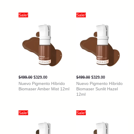
Sale!
Sale!
Original
Current
Original
Current
$
499.00
$
329.00
$
499.00
$
329.00
price
price
price
price
Nuevo Pigmento Híbrido
Nuevo Pigmento Híbrido
was:
is:
was:
is:
Biomaser Amber Mist 12ml
Biomaser Sunlit Hazel
$499.00.
$329.00.
$499.00.
$329.00.
12ml
Sale!
Sale!