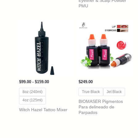
Eyeliner & Scalp Powder
PMU
Rango
$
99.00
-
$
159.00
$
249.00
de
precios:
8oz (240ml)
True Black
Jet Black
desde
4oz (125ml)
$99.00
BIOMASER Pigmentos
hasta
Para delineado de
Witch Hazel Tattoo Mixer
$159.00
Parpados