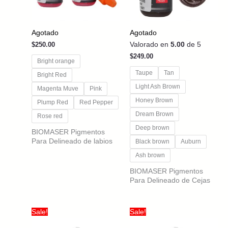
Agotado
Agotado
Valorado en
5.00
de 5
$
250.00
$
249.00
Bright orange
Taupe
Tan
Bright Red
Light Ash Brown
Magenta Muve
Pink
Honey Brown
Plump Red
Red Pepper
Dream Brown
Rose red
Deep brown
BIOMASER Pigmentos
Para Delineado de labios
Black brown
Auburn
Ash brown
BIOMASER Pigmentos
Para Delineado de Cejas
Sale!
Sale!