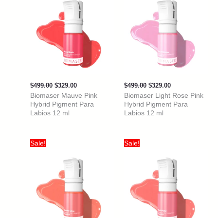
Original
Current
Original
Current
$
499.00
$
329.00
$
499.00
$
329.00
price
price
price
price
Biomaser Mauve Pink
Biomaser Light Rose Pink
was:
is:
was:
is:
Hybrid Pigment Para
Hybrid Pigment Para
$499.00.
$329.00.
$499.00.
$329.00.
Labios 12 ml
Labios 12 ml
Sale!
Sale!