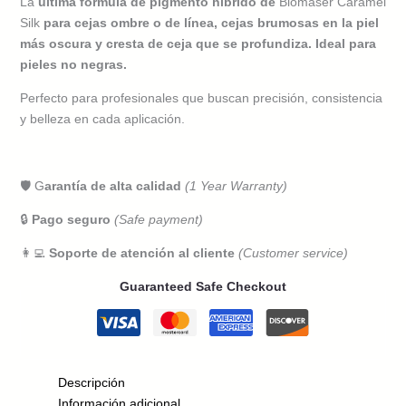
La
última fórmula de pigmento híbrido de
Biomaser Caramel
cantidad
Silk
para cejas ombre o de línea, cejas brumosas en la piel
más oscura y cresta de ceja que se profundiza. Ideal para
pieles no negras.
Perfecto para profesionales que buscan precisión, consistencia
y belleza en cada aplicación.
🛡️ G
arantía de alta calidad
(1 Year Warranty)
🔒
Pago seguro
(Safe payment)
👩‍💻
Soporte de atención al cliente
(Customer service)
Guaranteed Safe Checkout
Descripción
Información adicional