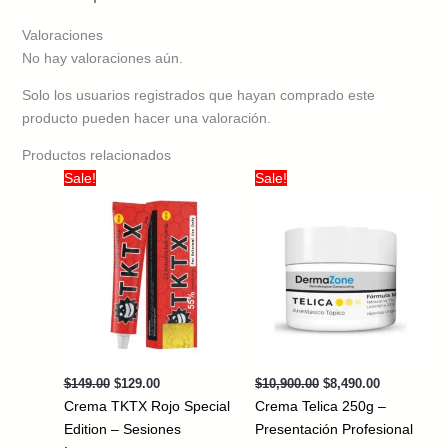
Valoraciones
No hay valoraciones aún.
Solo los usuarios registrados que hayan comprado este
producto pueden hacer una valoración.
Productos relacionados
Sale!
Sale!
Original
Current
Original
Current
$
149.00
$
129.00
$
10,900.00
$
8,490.00
price
price
price
price
Crema TKTX Rojo Special
Crema Telica 250g –
was:
is:
was:
is:
$149.00.
$129.00.
$10,900.00.
$8,490.00.
Edition – Sesiones
Presentación Profesional