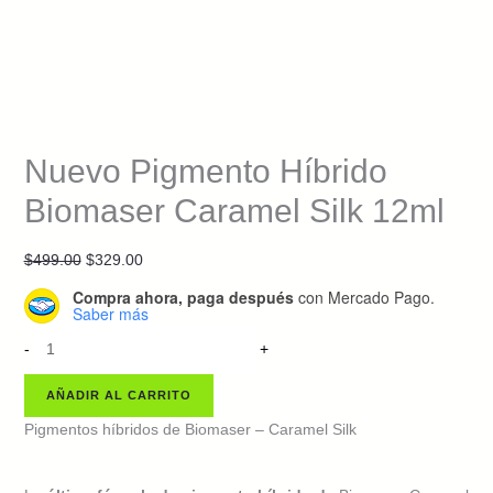
Nuevo Pigmento Híbrido
Biomaser Caramel Silk 12ml
Original
Current
$
499.00
$
329.00
price
price
Compra ahora, paga después
con Mercado Pago.
was:
is:
Saber más
Nuevo
$499.00.
$329.00.
-
+
Pigmento
Híbrido
AÑADIR AL CARRITO
Biomaser
Pigmentos híbridos de Biomaser – Caramel Silk
Caramel
Silk
12ml