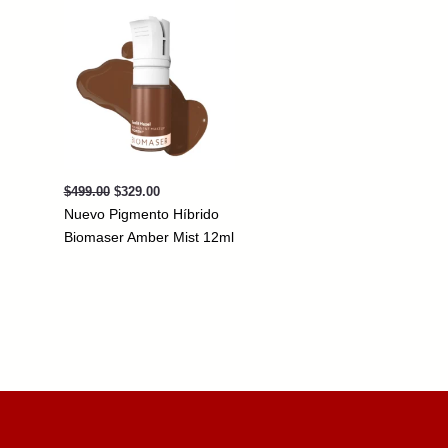
Original
Current
$
499.00
$
329.00
price
price
Nuevo Pigmento Híbrido
was:
is:
$499.00.
$329.00.
Biomaser Amber Mist 12ml