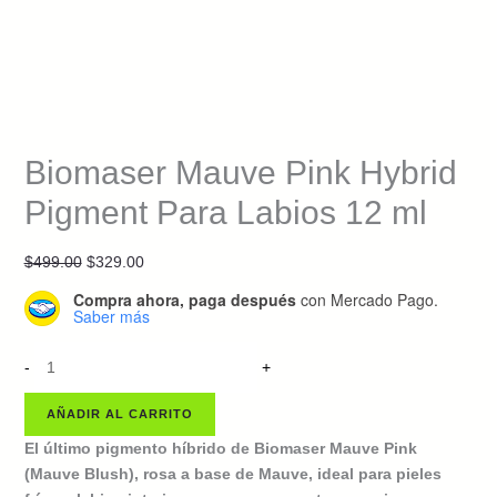
Biomaser Mauve Pink Hybrid
Pigment Para Labios 12 ml
Original
Current
$
499.00
$
329.00
price
price
Compra ahora, paga después
con Mercado Pago.
was:
is:
Saber más
$499.00.
$329.00.
Biomaser
-
+
Mauve
Pink
AÑADIR AL CARRITO
Hybrid
El último pigmento híbrido de Biomaser Mauve Pink
Pigment
(Mauve Blush), rosa a base de Mauve, ideal para pieles
Para