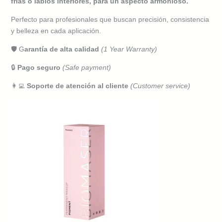
frías o labios interiores, para un aspecto armonioso.
Labios
12
Perfecto para profesionales que buscan precisión, consistencia
ml
y belleza en cada aplicación.
cantidad
🛡️ G
arantía de alta calidad
(1 Year Warranty)
🔒
Pago seguro
(Safe payment)
👩‍💻
Soporte de atención al cliente
(Customer service)