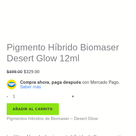
Pigmento Híbrido Biomaser
Desert Glow 12ml
Original
Current
$
499.00
$
329.00
price
price
Compra ahora, paga después
con Mercado Pago.
was:
is:
Saber más
Pigmento
$499.00.
$329.00.
-
+
Híbrido
Biomaser
AÑADIR AL CARRITO
Desert
Pigmentos híbridos de Biomaser – Desert Glow
Glow
12ml
cantidad