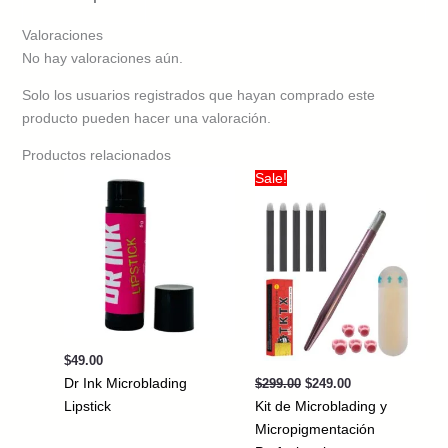
Valoraciones
No hay valoraciones aún.
Solo los usuarios registrados que hayan comprado este
producto pueden hacer una valoración.
Productos relacionados
Sale!
$
49.00
Original
Current
Dr Ink Microblading
$
299.00
$
249.00
price
price
Lipstick
Kit de Microblading y
was:
is:
$299.00.
$249.00.
Micropigmentación