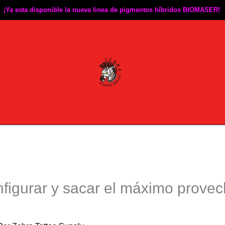
¡Ya esta disponible la nueva linea de pigmentos híbridos BIOMASER!
igurar y sacar el máximo provec