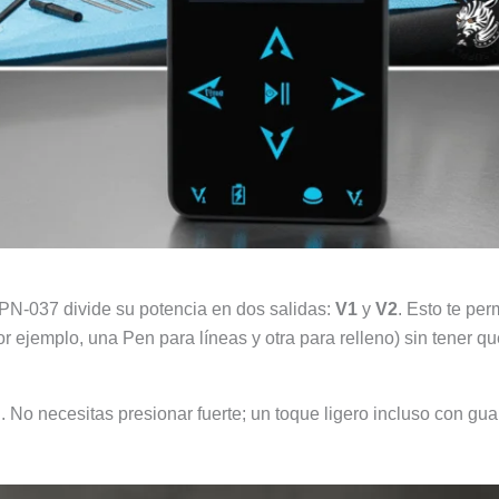
TPN-037 divide su potencia en dos salidas:
V1
y
V2
. Esto te per
ejemplo, una Pen para líneas y otra para relleno) sin tener q
. No necesitas presionar fuerte; un toque ligero incluso con gua