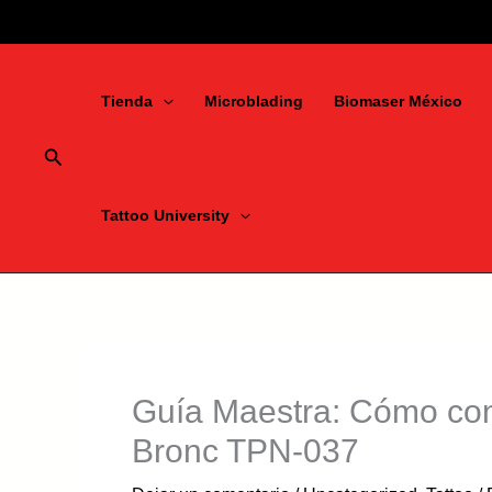
Ir
al
contenido
Tienda
Microblading
Biomaser México
Buscar
Tattoo University
Guía Maestra: Cómo conf
Bronc TPN-037