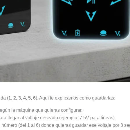
da (
1, 2, 3, 4, 5, 6
). Aquí te explicamos cómo guardarlas:
egún la máquina que quieras configurar.
para llegar al voltaje deseado (ejemplo: 7.5V para líneas).
número (del 1 al 6) donde quieras guardar ese voltaje por 3 s