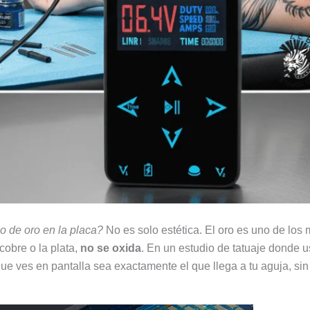
o de oro en la placa?
No es solo estética. El oro es uno de los
cobre o la plata,
no se oxida
. En un estudio de tatuaje donde 
ue ves en pantalla sea exactamente el que llega a tu aguja, sin