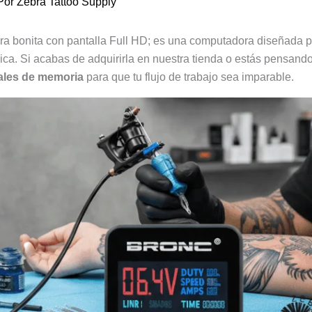
Por
Zebra Tattoo Supply
 bonita con pantalla Full HD; es una computadora diseñada pa
ica. Si acabas de adquirirla en nuestra tienda o estás pensando
ales de memoria
para que tu flujo de trabajo sea imparable.