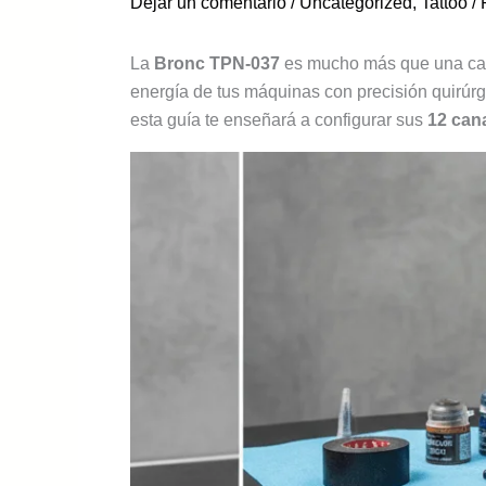
Dejar un comentario
/
Uncategorized
,
Tattoo
/ 
La
Bronc TPN-037
es mucho más que una cara
energía de tus máquinas con precisión quirúrg
esta guía te enseñará a configurar sus
12 can