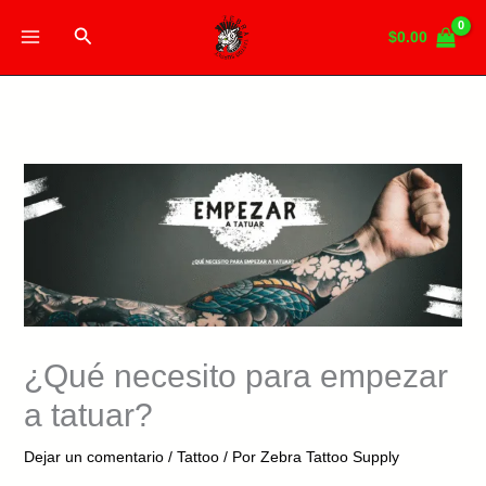
Ir
Buscar
al
$
0.00
contenido
¿Qué necesito para empezar
a tatuar?
Dejar un comentario
/
Tattoo
/ Por
Zebra Tattoo Supply