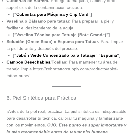
Cubiertas de Barrera:
Protege tu máquina, cables y otras
superficies de la contaminación cruzada.
[“
Cubiertas para Máquina y Clip Cord
“]
Vaselina o Bálsamo para tatuar:
Para preparar la piel y
facilitar el deslizamiento de la aguja.
[“Vaselina Técnica para Tatuaje (Bote Grande)”]
Solución
(Green Soap)
o Espuma para Tatuar:
Para limpiar
la piel durante y después del proceso.
[“
Jabón Verde Concentrado para Tatuaje
” “
Espuma
“]
Campos Desechables
/Toallas:
Para mantener tu área de
trabajo limpia.https://zebratattoosupply.com/producto/aplof-
tattoo-nube/
6. Piel Sintética para Práctica
¡Antes de la piel real, practica! La piel sintética es indispensable
para desarrollar tu técnica, calibrar tu máquina y familiarizarte
con los movimientos.
OJO: Este punto es super importante y
lo más recomendable antes de tatuar piel humana.